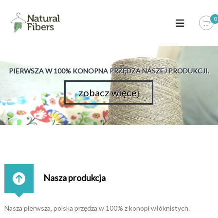
S
k
0
i
p
t
o
c
PIERWSZA W 100% KONOPNA PRZĘDZA NASZEJ PRODUKCJI.
o
n
zobacz więcej
t
e
n
t
Nasza produkcja
Nasza pierwsza, polska przędza w 100% z konopi włóknistych.