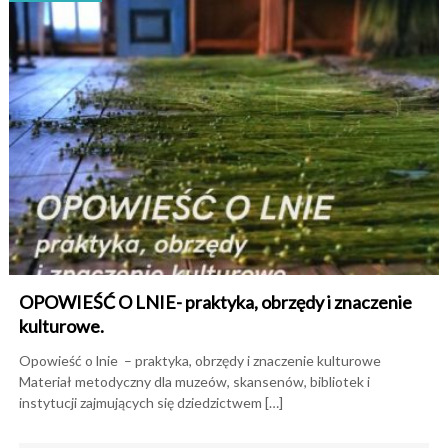
OPOWIEŚĆ O LNIE- praktyka, obrzędy i znaczenie
kulturowe.
Opowieść o lnie – praktyka, obrzędy i znaczenie kulturowe
Materiał metodyczny dla muzeów, skansenów, bibliotek i
instytucji zajmujących się dziedzictwem […]