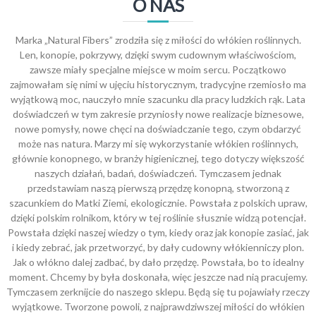
O NAS
Marka „Natural Fibers” zrodziła się z miłości do włókien roślinnych.
Len, konopie, pokrzywy, dzięki swym cudownym właściwościom,
zawsze miały specjalne miejsce w moim sercu. Początkowo
zajmowałam się nimi w ujęciu historycznym, tradycyjne rzemiosło ma
wyjątkową moc, nauczyło mnie szacunku dla pracy ludzkich rąk. Lata
doświadczeń w tym zakresie przyniosły nowe realizacje biznesowe,
nowe pomysły, nowe chęci na doświadczanie tego, czym obdarzyć
może nas natura. Marzy mi się wykorzystanie włókien roślinnych,
głównie konopnego, w branży higienicznej, tego dotyczy większość
naszych działań, badań, doświadczeń. Tymczasem jednak
przedstawiam naszą pierwszą przędzę konopną, stworzoną z
szacunkiem do Matki Ziemi, ekologicznie. Powstała z polskich upraw,
dzięki polskim rolnikom, który w tej roślinie słusznie widzą potencjał.
Powstała dzięki naszej wiedzy o tym, kiedy oraz jak konopie zasiać, jak
i kiedy zebrać, jak przetworzyć, by dały cudowny włókienniczy plon.
Jak o włókno dalej zadbać, by dało przędzę. Powstała, bo to idealny
moment. Chcemy by była doskonała, więc jeszcze nad nią pracujemy.
Tymczasem zerknijcie do naszego sklepu. Będą się tu pojawiały rzeczy
wyjątkowe. Tworzone powoli, z najprawdziwszej miłości do włókien