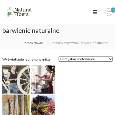
S
k
0
i
p
t
barwienie naturalne
o
c
o
Strona główna
Produkty otagowane „barwienie naturalne”
n
t
e
Wyświetlanie jednego wyniku
n
t