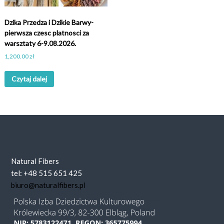
Dzika Przedza i Dzikie Barwy-
pierwsza czesc platnosci za
warsztaty 6-9.08.2026.
1,200.00
zł
Czytaj dalej
Natural Fibers
tel: +48 515 651 425
biuro@naturalfibers.pl