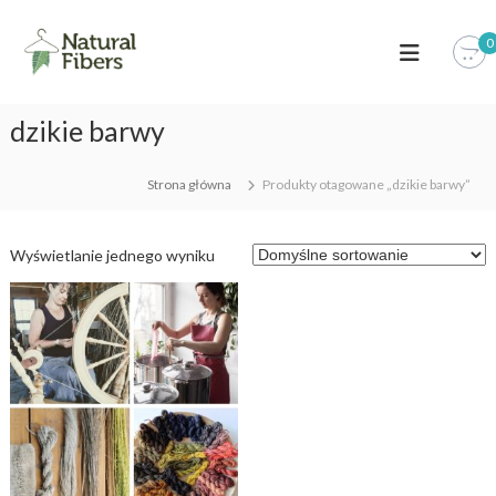
S
k
0
i
p
t
dzikie barwy
o
c
o
Strona główna
Produkty otagowane „dzikie barwy”
n
t
e
Wyświetlanie jednego wyniku
n
t