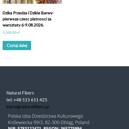
Dzika Przedza i Dzikie Barwy-
pierwsza czesc platnosci za
warsztaty 6-9.08.2026.
1,200.00
zł
Czytaj dalej
Natural Fibers
tel: +48 515 651 425
biuro@naturalfibers.pl