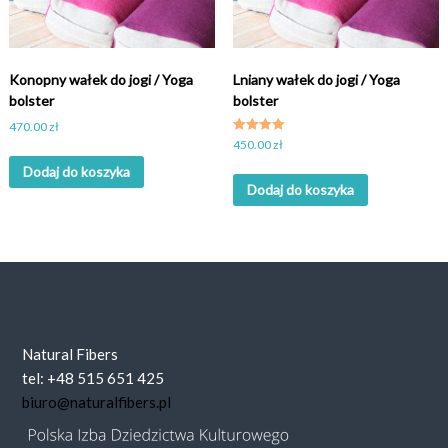
Konopny wałek do jogi / Yoga
Lniany wałek do jogi / Yoga
bolster
bolster
470.00
zł
Oceniony
450.00
zł
4.67
na 5.
Dodaj do koszyka
Dodaj do koszyka
Natural Fibers
tel: +48 515 651 425
biuro@naturalfibers.pl