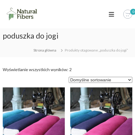
S
k
0
i
p
t
poduszka do jogi
o
c
o
Strona główna
Produkty otagowane „poduszka do jogi”
n
t
e
Wyświetlanie wszystkich wyników: 2
n
t