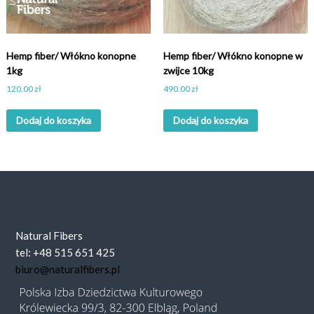
Hemp fiber/ Włókno konopne
Hemp fiber/ Włókno konopne w
1kg
zwijce 10kg
120.00
zł
490.00
zł
Dodaj do koszyka
Dodaj do koszyka
Natural Fibers
tel: +48 515 651 425
biuro@naturalfibers.pl