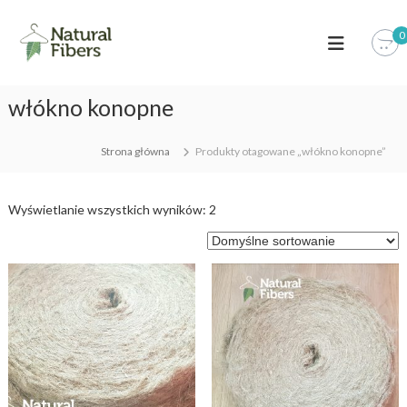
S
k
0
i
p
t
włókno konopne
o
c
o
Strona główna
Produkty otagowane „włókno konopne”
n
t
e
Wyświetlanie wszystkich wyników: 2
n
t