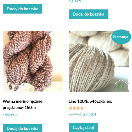
Oceniony
50.00
zł
5.00
na 5.
Dodaj do koszyka
Dodaj do koszyka
Promocja!
Wełna merino ręcznie
Lino 100%, włóczka len.
przędziona- 150 m
Oceniony
28.00
zł
25.00
zł
100.00
zł
5.00
na 5.
Czytaj dalej
Dodaj do koszyka