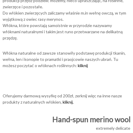
produkcji przędz podzielić możemy, nieco upraszczając, na roślinne,
zwierzęce i pozostałe.
Do włókien zwierzęcych zaliczamy właśnie m.in wełnę owczą, w tym
wyjątkową z owiec rasy merynos.
Włókna, które powstają samoistnie w przyrodzie nazywamy
włóknami naturalnymi i takim jest runo przetwarzane na delikatną
przędzę.
Włókna naturalne od zawsze stanowiły podstawę produkcji tkanin,
wełna, len i konopie to pramatki i praojcowie naszych ubrań. Tu
możesz poczytać o włóknach roślinnych:
kliknij
Oferujemy darmową wysyłkę od 200zł, zerknij więc na inne nasze
produkty z naturalnych włókien,
kliknij.
Hand-spun merino wool
extremely delicate