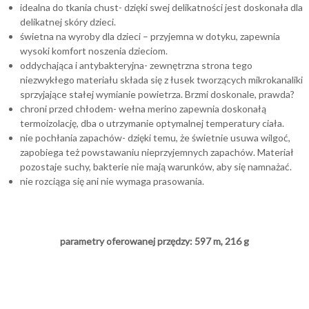
idealna do tkania chust- dzięki swej delikatności jest doskonała dla
delikatnej skóry dzieci.
świetna na wyroby dla dzieci – przyjemna w dotyku, zapewnia
wysoki komfort noszenia dzieciom.
oddychająca i antybakteryjna- zewnętrzna strona tego
niezwykłego materiału składa się z łusek tworzących mikrokanaliki
sprzyjające stałej wymianie powietrza. Brzmi doskonale, prawda?
chroni przed chłodem- wełna merino zapewnia doskonałą
termoizolację, dba o utrzymanie optymalnej temperatury ciała.
nie pochłania zapachów- dzięki temu, że świetnie usuwa wilgoć,
zapobiega też powstawaniu nieprzyjemnych zapachów. Materiał
pozostaje suchy, bakterie nie mają warunków, aby się namnażać.
nie rozciąga się ani nie wymaga prasowania.
parametry oferowanej przędzy: 597 m, 216 g