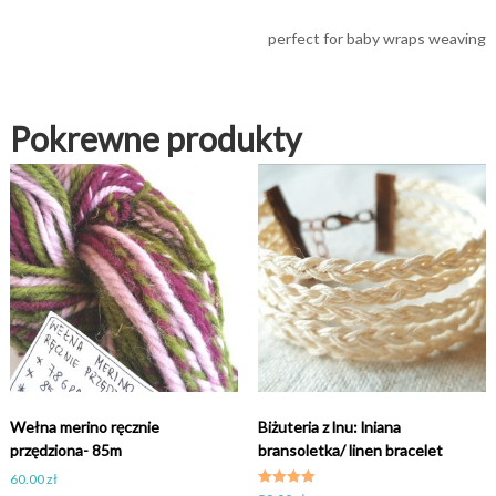
perfect for baby wraps weaving
Pokrewne produkty
Wełna merino ręcznie
Biżuteria z lnu: lniana
przędziona- 85m
bransoletka/ linen bracelet
60.00
zł