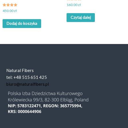
Oceniony
160.00
zł
5.00
Oceniony
450.00
zł
na 5.
4.67
Czytaj dalej
na 5.
Dodaj do koszyka
Natural Fibers
tel: +48 515 651 425
biuro@naturalfibers.pl