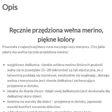
Opis
Ręcznie przędziona wełna merino,
piękne kolory
Powstała z najwyższej klasy runa owczego rasy merynos. Oto jakie
zalety ma wełna ręcznie przędziona merino:
wyjątkowo delikatna- cienkie włókna merino (których grubość
waha się w przedziale 15–28 mikronów) są tak elastyczne, że z
łatwością poddają się naciskowi, swobodnie się wyginając, dlatego
wełna z merynosów jest równie delikatna i zachwycająco
przyjemna w dotyku.
idealna do tkania chust- dzięki swej delikatności jest doskonała dla
delikatnej skóry dzieci.
świetna na wyroby dla dzieci – przyjemna w dotyku, zapewnia
wysoki komfort noszenia dzieciom.
oddychająca i antybakteryjna- zewnętrzna strona tego