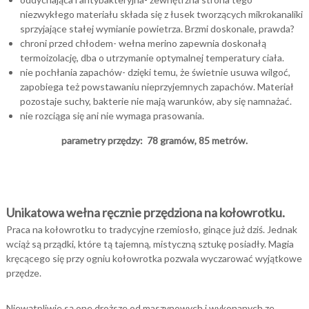
niezwykłego materiału składa się z łusek tworzących mikrokanaliki
sprzyjające stałej wymianie powietrza. Brzmi doskonale, prawda?
chroni przed chłodem- wełna merino zapewnia doskonałą
termoizolację, dba o utrzymanie optymalnej temperatury ciała.
nie pochłania zapachów- dzięki temu, że świetnie usuwa wilgoć,
zapobiega też powstawaniu nieprzyjemnych zapachów. Materiał
pozostaje suchy, bakterie nie mają warunków, aby się namnażać.
nie rozciąga się ani nie wymaga prasowania.
parametry przędzy: 78 gramów, 85 metrów.
Unikatowa wełna ręcznie przędziona na kołowrotku.
Praca na kołowrotku to tradycyjne rzemiosło, ginące już dziś. Jednak
wciąż są prządki, które tą tajemną, mistyczną sztukę posiadły. Magia
kręcącego się przy ogniu kołowrotka pozwala wyczarować wyjątkowe
przędze.
Niewątpliwie są one droższe od maszynowych i wykonanych ze