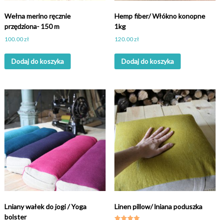
Wełna merino ręcznie
Hemp fiber/ Włókno konopne
przędziona- 150 m
1kg
100.00
zł
120.00
zł
Dodaj do koszyka
Dodaj do koszyka
Lniany wałek do jogi / Yoga
Linen pillow/ lniana poduszka
bolster